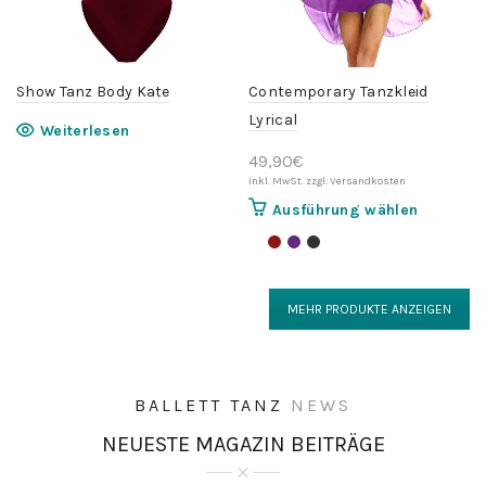
der
der
Produktseite
Produktse
gewählt
gewählt
werden
werden
Show Tanz Body Kate
Contemporary Tanzkleid
Lyrical
Weiterlesen
49,90
€
Dieses
Ausführung wählen
Produkt
weist
mehrere
Variante
MEHR PRODUKTE ANZEIGEN
auf.
Die
Optionen
können
BALLETT
TANZ
NEWS
auf
NEUESTE MAGAZIN BEITRÄGE
der
Produktse