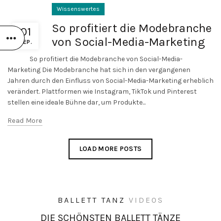
gewählt
Wissenswertes
werden
So profitiert die Modebranche
01
von Social-Media-Marketing
SEP.
So profitiert die Modebranche von Social-Media-
Marketing Die Modebranche hat sich in den vergangenen
Jahren durch den Einfluss von Social-Media-Marketing erheblich
verändert. Plattformen wie Instagram, TikTok und Pinterest
stellen eine ideale Bühne dar, um Produkte...
Read More
LOAD MORE POSTS
BALLETT
TANZ
VIDEOS
DIE SCHÖNSTEN
BALLETT
TÄNZE