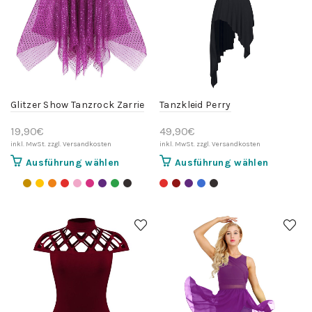
Glitzer Show Tanzrock Zarrie
Tanzkleid Perry
19,90
€
49,90
€
Dieses
Dieses
Ausführung wählen
Ausführung wählen
Produkt
Produkt
weist
weist
mehrere
mehrere
Varianten
Variante
auf.
auf.
Die
Die
Optionen
Optionen
können
können
auf
auf