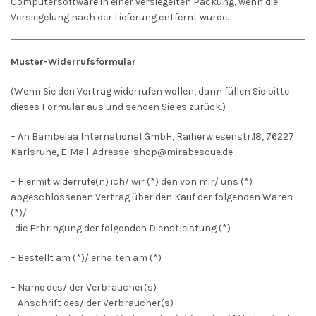
Computersoftware in einer versiegelten Packung, wenn die
Versiegelung nach der Lieferung entfernt wurde.
Muster-Widerrufsformular
(Wenn Sie den Vertrag widerrufen wollen, dann füllen Sie bitte
dieses Formular aus und senden Sie es zurück.)
– An
Bambelaa International GmbH, Raiherwiesenstr.18, 76227
Karlsruhe
,
E-Mail-Adresse:
shop@mirabesque.de
:
– Hiermit widerrufe(n) ich/ wir (*) den von mir/ uns (*)
abgeschlossenen Vertrag über den Kauf der folgenden Waren
(*)/
die Erbringung der folgenden Dienstleistung (*)
– Bestellt am (*)/ erhalten am (*)
– Name des/ der Verbraucher(s)
– Anschrift des/ der Verbraucher(s)