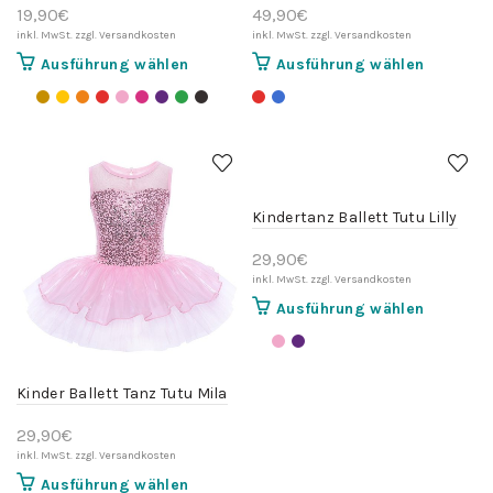
19,90
€
49,90
€
Dieses
Dieses
Ausführung wählen
Ausführung wählen
Produkt
Produkt
weist
weist
mehrere
mehrere
Varianten
Variante
auf.
auf.
Die
Die
Kindertanz Ballett Tutu Lilly
Optionen
Optionen
können
können
29,90
€
auf
auf
der
der
Dieses
Ausführung wählen
Produktseite
Produktse
Produkt
gewählt
gewählt
weist
werden
werden
mehrere
Kinder Ballett Tanz Tutu Mila
Variante
auf.
29,90
€
Die
Optionen
Dieses
Ausführung wählen