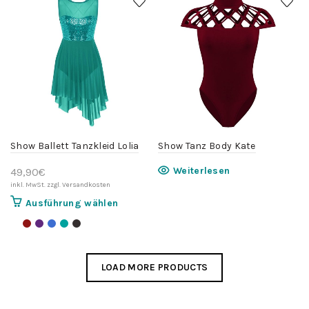
Die
auf.
Optionen
Die
können
Optionen
auf
können
der
auf
Produktse
der
gewählt
Produktseite
werden
gewählt
werden
Show Ballett Tanzkleid Lolia
Show Tanz Body Kate
Weiterlesen
49,90
€
Dieses
Ausführung wählen
Produkt
weist
mehrere
Varianten
LOAD MORE PRODUCTS
auf.
Die
Optionen