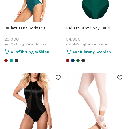
Ballett Tanz Body Eva
Ballett Tanz Body Lauri
29,90
€
34,90
€
Dieses
Dieses
Ausführung wählen
Ausführung wählen
Produkt
Produkt
weist
weist
mehrere
mehrere
Varianten
Variante
auf.
auf.
Die
Die
Optionen
Optionen
können
können
auf
auf
der
der
Produktseite
Produktse
gewählt
gewählt