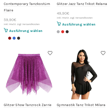
werden
werden
Contemporary Tanzkostüm
Glitzer Jazz Tanz Trikot Relana
Flaire
49,90
€
59,90
€
Dieses
Ausführung wählen
Produkt
Dieses
Ausführung wählen
weist
Produkt
mehrere
weist
Variante
mehrere
auf.
Varianten
Die
auf.
Optionen
Die
können
Optionen
auf
können
der
auf
Produktse
der
gewählt
Produktseite
werden
gewählt
werden
Glitzer Show Tanzrock Zarrie
Gymnastik Tanz Trikot Milara