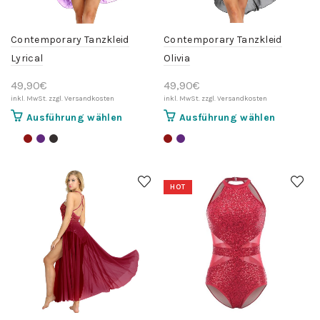
werden
gewählt
werden
Contemporary Tanzkleid
Contemporary Tanzkleid
Lyrical
Olivia
49,90
€
49,90
€
Dieses
Dieses
Ausführung wählen
Ausführung wählen
Produkt
Produkt
weist
weist
mehrere
mehrere
Varianten
Variante
HOT
auf.
auf.
Die
Die
Optionen
Optionen
können
können
auf
auf
der
der
Produktseite
Produktse
gewählt
gewählt