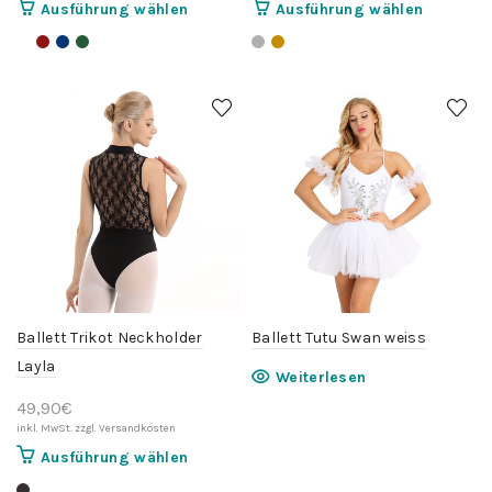
Dieses
Dieses
Ausführung wählen
Ausführung wählen
Produkt
Produkt
weist
weist
mehrere
mehrere
Varianten
Variante
auf.
auf.
Die
Die
Optionen
Optionen
können
können
auf
auf
der
der
Produktseite
Produktse
gewählt
gewählt
werden
werden
Ballett Trikot Neckholder
Ballett Tutu Swan weiss
Layla
Weiterlesen
49,90
€
Dieses
Ausführung wählen
Produkt