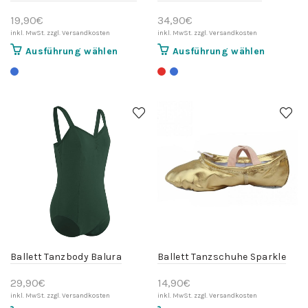
19,90
€
34,90
€
Dieses
Dieses
Ausführung wählen
Ausführung wählen
Produkt
Produkt
weist
weist
mehrere
mehrere
Varianten
Variante
auf.
auf.
Die
Die
Optionen
Optionen
können
können
auf
auf
der
der
Produktseite
Produktse
gewählt
gewählt
werden
werden
Ballett Tanzbody Balura
Ballett Tanzschuhe Sparkle
29,90
€
14,90
€