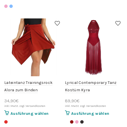
können
Produkt
auf
weist
der
mehrere
Produktse
Varianten
gewählt
auf.
werden
Die
Optionen
können
auf
der
Produktseite
gewählt
werden
Lateintanz Trainingsrock
Lyrical Contemporary Tanz
Alora zum Binden
Kostüm Kyra
34,90
€
89,90
€
Dieses
Dieses
Ausführung wählen
Ausführung wählen
Produkt
Produkt
weist
weist