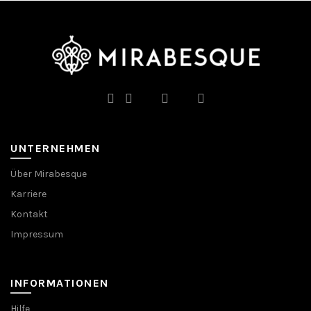
können
auf
der
Produktseite
gewählt
werden
UNTERNEHMEN
Über Mirabesque
Karriere
Kontakt
Impressum
INFORMATIONEN
Hilfe