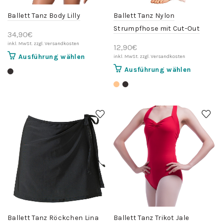
werden
werden
Ballett Tanz Body Lilly
Ballett Tanz Nylon
Strumpfhose mit Cut-Out
34,90
€
Bella
12,90
€
Dieses
Ausführung wählen
Produkt
Dieses
Ausführung wählen
weist
Produkt
mehrere
weist
Varianten
mehrere
auf.
Variante
Die
auf.
Optionen
Die
können
Optionen
auf
können
der
auf
Produktseite
der
gewählt
Produktse
werden
gewählt
werden
Ballett Tanz Röckchen Lina
Ballett Tanz Trikot Jale