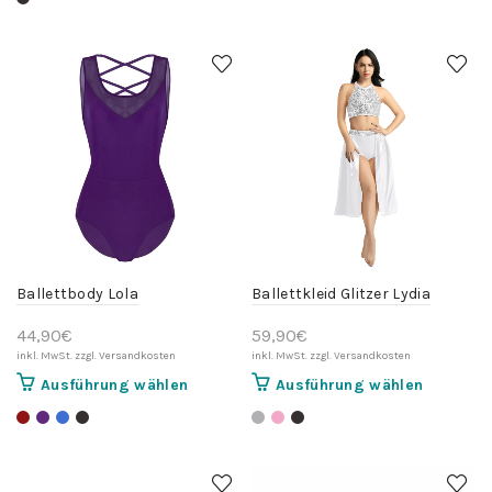
weist
mehrere
Varianten
auf.
Die
Optionen
können
auf
der
Produktseite
gewählt
werden
Ballettbody Lola
Ballettkleid Glitzer Lydia
44,90
€
59,90
€
Dieses
Dieses
Ausführung wählen
Ausführung wählen
Produkt
Produkt
weist
weist
mehrere
mehrere
Varianten
Variante