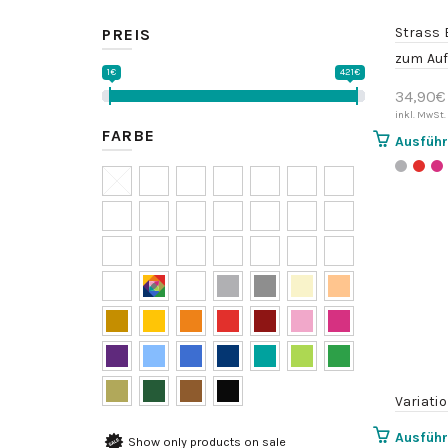
Strass 
PREIS
zum Auf
1€
421€
34,90
€
FARBE
Ausfüh
Variati
Ausfüh
Show only products on sale