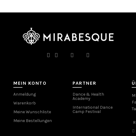
auf.
auf.
Die
Die
Optionen
Optionen
können
können
auf
auf
der
der
Produktseite
Produktseite
gewählt
gewählt
werden
werden
MEIN KONTO
PARTNER
Ü
Anmeldung
Dance & Health
MI
Academy
Fa
Warenkorb
International Dance
T
Camp Festival
Meine Wunschliste
Meine Bestellungen
R