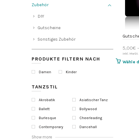
Zubehör
DIY
Gutscheine
Gutsche
Sonstiges Zubehör
5,00
€
PRODUKTE FILTERN NACH
Wähle 
Damen
Kinder
TANZSTIL
Akrobatik
Asiatischer Tanz
Ballett
Bollywood
Burlesque
Cheerleading
Contemporary
Dancehall
Show more