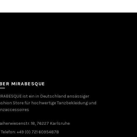
auf.
auf.
Die
Die
Optionen
Optionen
können
können
auf
auf
der
der
Produktseite
Produktseite
gewählt
gewählt
werden
werden
BER MIRABESQUE
RABESQUE ist ein in Deutschland ansässiger
shion Store für hochwertige Tanzbekleidung und
anzaccessoires
aiherwiesenstr. 18, 76227 Karlsruhe
Telefon: +49 (0) 721 60954878