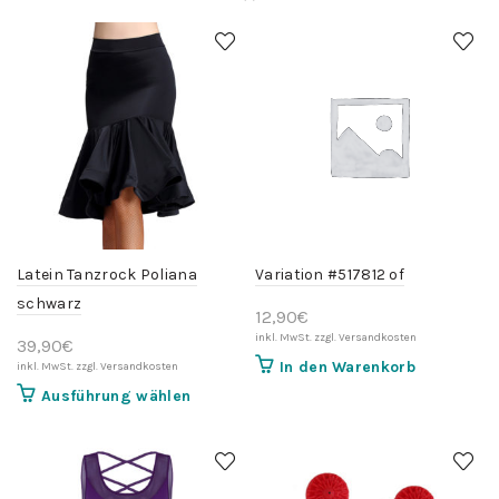
Latein Tanzrock Poliana
Variation #517812 of
schwarz
12,90
€
39,90
€
In den Warenkorb
Dieses
Ausführung wählen
Produkt
weist
mehrere
Varianten