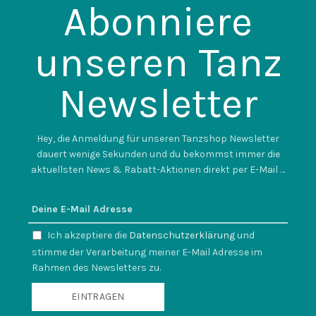
Abonniere
auf
auf
der
der
Produktseite
Produktse
unseren Tanz
gewählt
gewählt
werden
werden
Newsletter
Hey, die Anmeldung für unseren Tanzshop Newsletter
dauert wenige Sekunden und du bekommst immer die
aktuellsten News & Rabatt-Aktionen direkt per E-Mail …
Ich akzeptiere die
Datenschutzerklärung
und
stimme der Verarbeitung meiner E-Mail Adresse im
Rahmen des Newsletters zu.