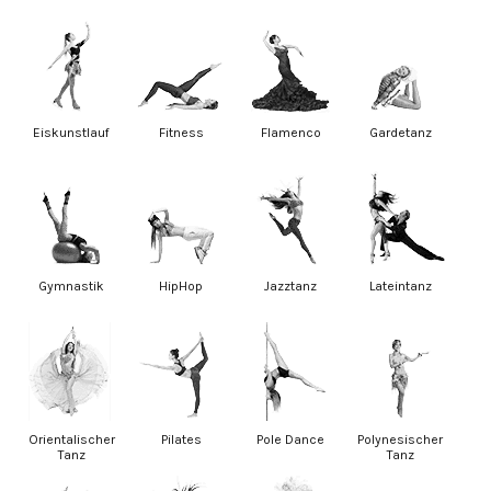
Eiskunstlauf
Fitness
Flamenco
Gardetanz
Gymnastik
HipHop
Jazztanz
Lateintanz
Orientalischer
Pilates
Pole Dance
Polynesischer
Tanz
Tanz