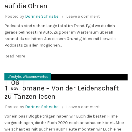
auf die Ohren
Posted by
Dorinne Schnabel
Leave a comment
Podcasts sind schon lange total im Trend. Egal wo du dich
gerade befindest im Auto, Zug oder im Warteraum überall
kannst du sie hören. Aus diesem Grund gibt es mittlerweile
Podcasts zu allen möglichen...
Read More
,
Lifestyle
Wissenswertes
06
Tanzromane – Von der Leidenschaft
NOV.
zu Tanzen lesen
Posted by
Dorinne Schnabel
Leave a comment
Vor ein paar Blogbeiträgen haben wir Euch die besten Filme
vorgeschlagen, die ihr Euch 2020 noch anschauen könnt. Aber
wie schaut es mit Büchern aus? Heute möchten wir Euch eine