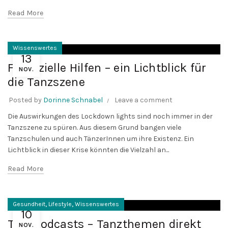
Read More
Wissenswertes
13
Finanzielle Hilfen – ein Lichtblick für
NOV.
die Tanzszene
Posted by
Dorinne Schnabel
Leave a comment
Die Auswirkungen des Lockdown lights sind noch immer in der
Tanzszene zu spüren. Aus diesem Grund bangen viele
Tanzschulen und auch TänzerInnen um ihre Existenz. Ein
Lichtblick in dieser Krise könnten die Vielzahl an...
Read More
,
,
Gesundheit
Lifestyle
Wissenswertes
10
Tanzpodcasts – Tanzthemen direkt
NOV.