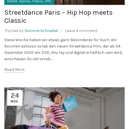
,
,
,
Ballett
HipHop
Videos
VIPs
Streetdance Paris – Hip Hop meets
Classic
Posted by
Dorinne Schnabel
Leave a comment
Diese Woche haben wir etwas ganz Besonderes für Euch. Wir
konnten exklusiv vorab den neuen Streetdance Film, der ab 04.
Dezember 2020 als DVD, Blu-ray und digital erhältlich sein wird,
anschauen. So viel vorab:...
Read More
24
NOV.