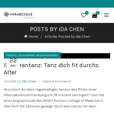
0
0
POSTS BY
IDA CHEN
Home
Articles Posted by Ida Chen
,
,
Fitness
Gesundheit
Wissenswertes
22
Seniorentanz: Tanz dich fit durchs
JULI
Alter
Posted by
Ida Chen
Leave a comment
Wusstest du, dass regelmäßiges Tanzen das Risiko einer
Altersdemenzerkrankung um 76 Prozent verringert? Das hat
eine Langzeitstudie des Albert Einstein College of Medicine in
New York mit Senioren gezeigt. Doch was hat es mit dem...