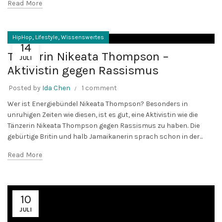
Read More
,
,
HipHop
Lifestyle
Wissenswertes
14
Tänzerin Nikeata Thompson –
JULI
Aktivistin gegen Rassismus
Posted by
Ida Chen
1 comment
Wer ist Energiebündel Nikeata Thompson? Besonders in
unruhigen Zeiten wie diesen, ist es gut, eine Aktivistin wie die
Tänzerin Nikeata Thompson gegen Rassismus zu haben. Die
gebürtige Britin und halb Jamaikanerin sprach schon in der...
Read More
10
JULI