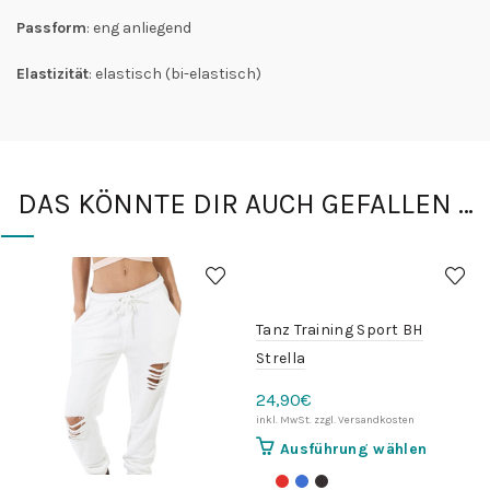
Passform
: eng anliegend
Elastizität
: elastisch (bi-elastisch)
DAS KÖNNTE DIR AUCH GEFALLEN …
Tanz Training Sport BH
Strella
24,90
€
Dieses
Ausführung wählen
Produkt