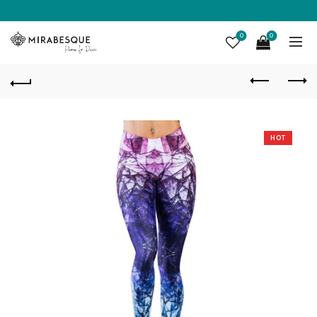
0
0
HOT