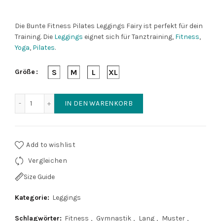
Die Bunte Fitness Pilates Leggings Fairy ist perfekt für dein
Training. Die
Leggings
eignet sich für Tanztraining,
Fitness
,
Yoga
,
Pilates
.
Größe
S
M
L
XL
Bunte Fitness Pilates Leggings Fairy Menge
IN DEN WARENKORB
Add to wishlist
Vergleichen
Size Guide
Kategorie:
Leggings
Schlagwörter:
Fitness
,
Gymnastik
,
Lang
,
Muster
,