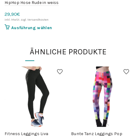
weist
HipHop Hose Rude in weiss
mehrere
29,90
€
Variante
auf.
Dieses
Ausführung wählen
Die
Produkt
Optione
weist
können
mehrere
auf
ÄHNLICHE PRODUKTE
Varianten
der
auf.
Produkts
Die
gewählt
Optionen
werden
können
auf
der
Produktseite
gewählt
werden
Fitness Leggings Liva
Bunte Tanz Leggings Pop