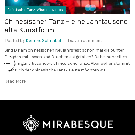
,
Asiatischer Tanz
Wissenswertes
Chinesischer Tanz – eine Jahrtausend
alte Kunstform
Posted by
Dorinne Schnabel
Leave a comment
Sind Dir am chinesischen Neujahrsfest schon mal die bunten
Paraden mit Löwen und Drachen aufgefallen? Dabei handelt es
sich um ganz besondere chinesische Tänze. Aber woher stammt
eigentlich der chinesische Tanz? Heute möchten wir...
Read More