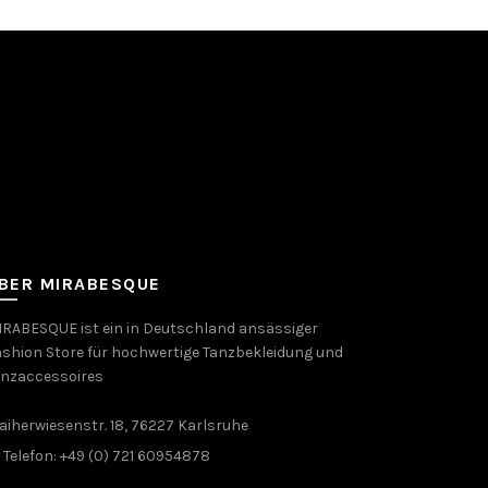
BER MIRABESQUE
RABESQUE ist ein in Deutschland ansässiger
shion Store für hochwertige Tanzbekleidung und
anzaccessoires
aiherwiesenstr. 18, 76227 Karlsruhe
Telefon: +49 (0) 721 60954878