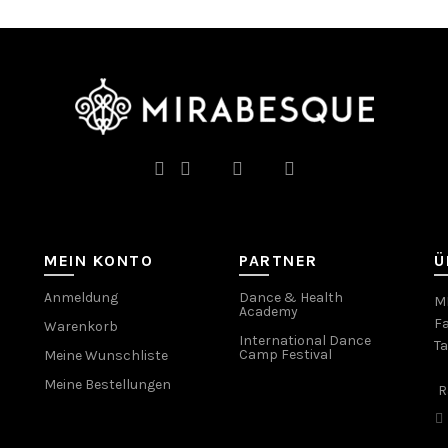
MEIN KONTO
PARTNER
Ü
Anmeldung
Dance & Health
MI
Academy
Fa
Warenkorb
International Dance
T
Camp Festival
Meine Wunschliste
Meine Bestellungen
R