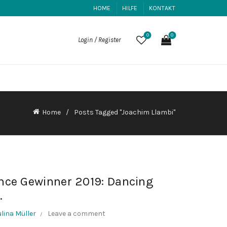
HOME
HILFE
KONTAKT
0
0
Login / Register
Home
Posts Tagged "Joachim Llambi"
ance Gewinner 2019: Dancing
…
lina Müller
Leave a comment