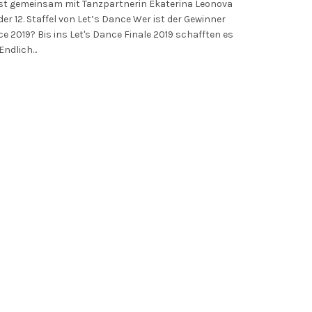
ist gemeinsam mit Tanzpartnerin Ekaterina Leonova
er 12. Staffel von Let’s Dance Wer ist der Gewinner
ce 2019? Bis ins Let's Dance Finale 2019 schafften es
ndlich...