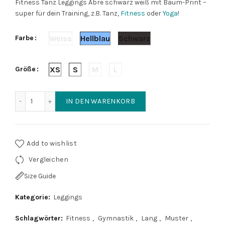
Fitness Tanz Leggings Abre schwarz weiß mit Baum-Print –
super für dein Training, z.B. Tanz,
Fitness
oder
Yoga
!
Farbe
Weiss
Hellblau
Schwarz
Größe
XS
S
M
L
Fitness Tanz Leggings Abre schwarz weiß Menge
IN DEN WARENKORB
Add to wishlist
Vergleichen
Size Guide
Kategorie:
Leggings
Schlagwörter:
Fitness
,
Gymnastik
,
Lang
,
Muster
,