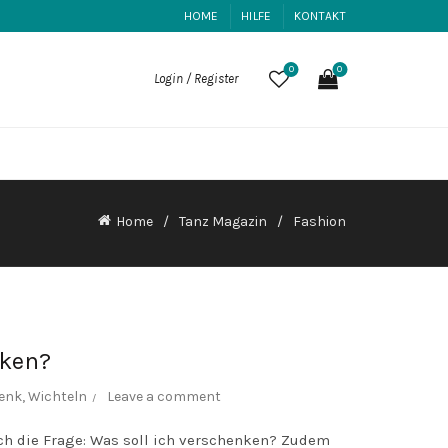
HOME
HILFE
KONTAKT
0
0
Login / Register
Home
Tanz Magazin
Fashion
nken?
enk
,
Wichteln
Leave a comment
ich die Frage: Was soll ich verschenken? Zudem