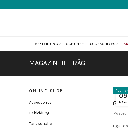
BEKLEIDUNG
SCHUHE
ACCESSOIRES
SA
MAGAZIN BEITRÄGE
ONLINE-SHOP
Fashio
09
Gesc
DEZ.
Accessoires
Bekleidung
Posted
Tanzschuhe
Egal ob