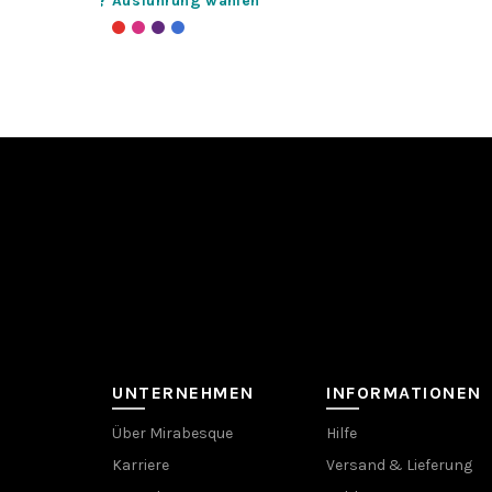
Ausführung wählen
Produkt
weist
mehrere
Varianten
auf.
Die
Optionen
können
auf
der
Produktseite
gewählt
werden
UNTERNEHMEN
INFORMATIONEN
Über Mirabesque
Hilfe
Karriere
Versand & Lieferung