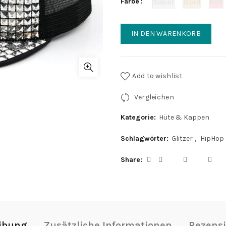
Farbe
Silber
Gold
Rot
IN DEN WARENKORB
Add to wishlist
Vergleichen
Kategorie:
Hüte & Kappen
Schlagwörter:
Glitzer
,
HipHop
Share
ibung
Zusätzliche Informationen
Rezensi