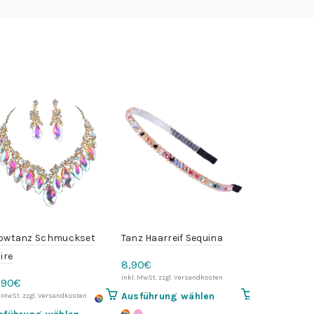
owtanz Schmuckset
Tanz Haarreif Sequina
Show Tanz H
ire
8,90
€
14,90
€
,90
€
Dieses
Ausführung wählen
Ausführung
Produkt
Dieses