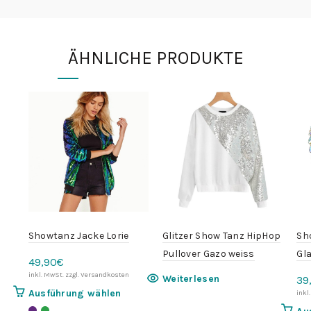
ÄHNLICHE PRODUKTE
Showtanz Jacke Lorie
Glitzer Show Tanz HipHop
Sh
Pullover Gazo weiss
Gla
49,90
€
Weiterlesen
39
Dieses
Ausführung wählen
Produkt