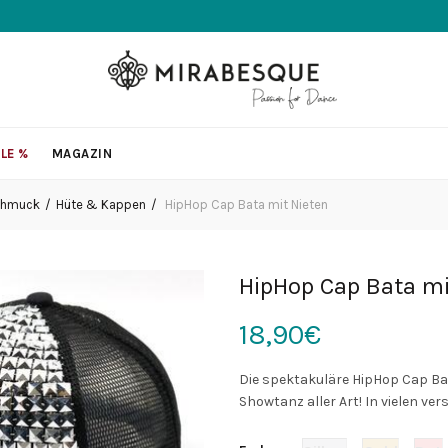
LE %
MAGAZIN
chmuck
Hüte & Kappen
HipHop Cap Bata mit Nieten
HipHop Cap Bata mi
18,90
€
Die spektakuläre HipHop Cap Bat
Showtanz aller Art! In vielen ve