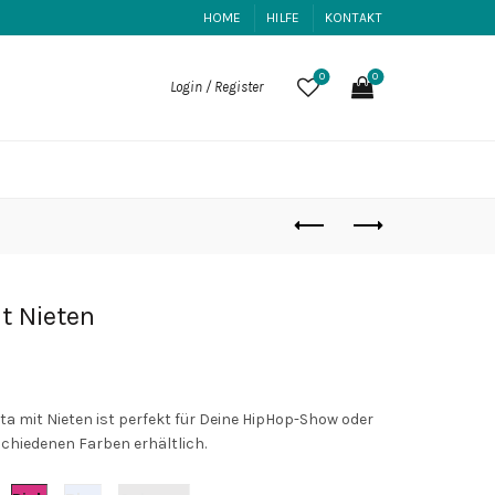
HOME
HILFE
KONTAKT
0
0
Login / Register
t Nieten
a mit Nieten ist perfekt für Deine HipHop-Show oder
rschiedenen Farben erhältlich.