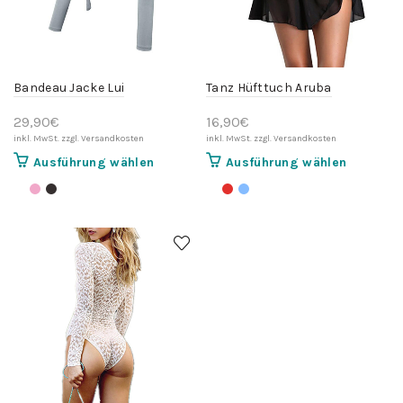
Bandeau Jacke Lui
Tanz Hüfttuch Aruba
29,90
€
16,90
€
Dieses
Dieses
Ausführung wählen
Ausführung wählen
Produkt
Produkt
weist
weist
mehrere
mehrere
Varianten
Variante
auf.
auf.
Die
Die
Optionen
Optionen
können
können
auf
auf
der
der
Produktseite
Produktse
gewählt
gewählt